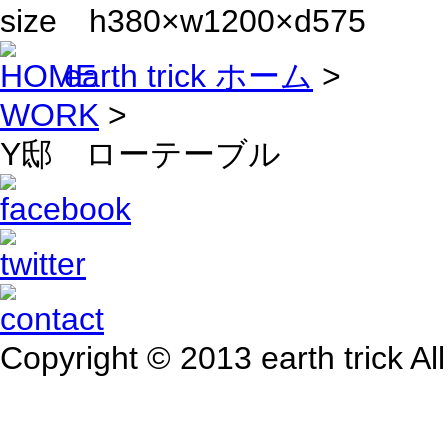
size h380×w1200×d575
earth trick ホーム
>
WORK
>
Y邸 ローテーブル
Copyright © 2013 earth trick All